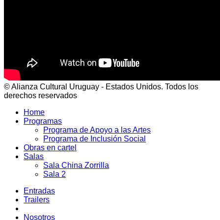
© Alianza Cultural Uruguay - Estados Unidos. Todos los
derechos reservados
Home
Programas
Programa de Apoyo a las Artes
Programa de Inclusión Social
Obras en cartel
Salas
Sala China Zorrilla
Sala 2
Entradas
Trailers
Nosotros