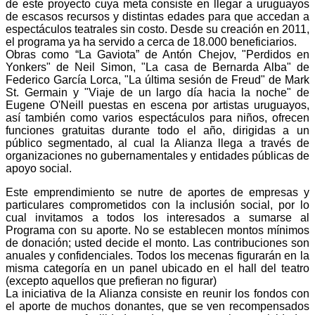
de este proyecto cuya meta consiste en llegar a uruguayos
de escasos recursos y distintas edades para que accedan a
espectáculos teatrales sin costo. Desde su creación en 2011,
el programa ya ha servido a cerca de 18.000 beneficiarios.
Obras como “La Gaviota” de Antón Chejov, "Perdidos en
Yonkers" de Neil Simon, "La casa de Bernarda Alba" de
Federico García Lorca, "La última sesión de Freud" de Mark
St. Germain y "Viaje de un largo día hacia la noche" de
Eugene O'Neill puestas en escena por artistas uruguayos,
así también como varios espectáculos para niños, ofrecen
funciones gratuitas durante todo el año, dirigidas a un
público segmentado, al cual la Alianza llega a través de
organizaciones no gubernamentales y entidades públicas de
apoyo social.
Este emprendimiento se nutre de aportes de empresas y
particulares comprometidos con la inclusión social, por lo
cual invitamos a todos los interesados a sumarse al
Programa con su aporte. No se establecen montos mínimos
de donación; usted decide el monto. Las contribuciones son
anuales y confidenciales. Todos los mecenas figurarán en la
misma categoría en un panel ubicado en el hall del teatro
(excepto aquellos que prefieran no figurar)
La iniciativa de la Alianza consiste en reunir los fondos con
el aporte de muchos donantes, que se ven recompensados